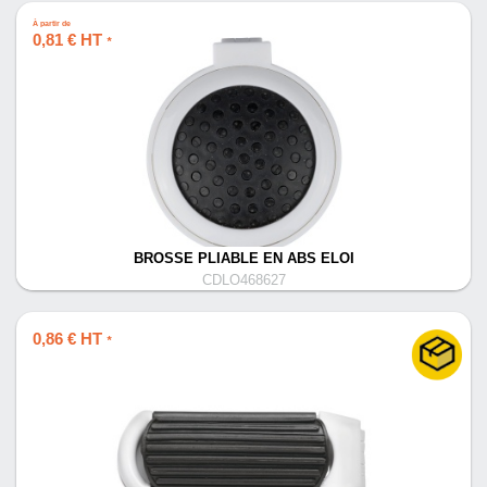
À partir de
0,81 € HT
*
BROSSE PLIABLE EN ABS ELOI
CDLO468627
0,86 € HT
*