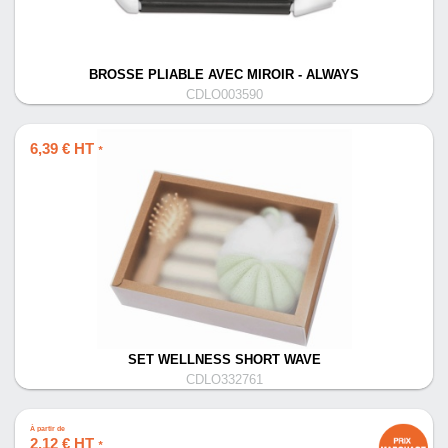
BROSSE PLIABLE AVEC MIROIR - ALWAYS
CDLO003590
6,39 € HT
*
SET WELLNESS SHORT WAVE
CDLO332761
À partir de
2,12 € HT
*