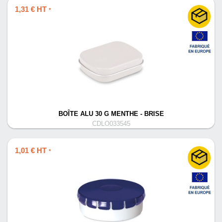
1,31 € HT
*
BOÎTE ALU 30 G MENTHE - BRISE
CDLO033545
1,01 € HT
*