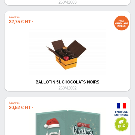
260/42003
À partir de
32,75 € HT
*
BALLOTIN 51 CHOCOLATS NOIRS
260/42002
À partir de
20,52 € HT
*