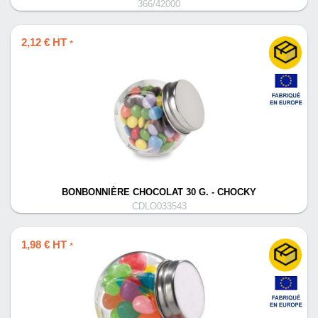
366/42000
2,12 € HT
*
BONBONNIÈRE CHOCOLAT 30 G. - CHOCKY
CDLO033543
1,98 € HT
*