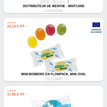
DISTRIBUTEUR DE MENTHE - MINTCARD
CDLO033540
À partir de
23,14 € HT
*
MINI-BONBONS EN FLOWPACK, MINI OVAL
CDLO139981
À partir de
17,05 € HT
*