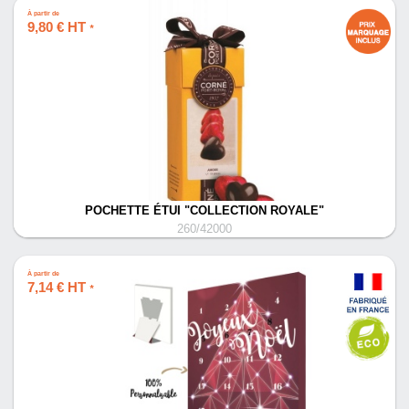
À partir de
9,80 € HT
*
POCHETTE ÉTUI "COLLECTION ROYALE"
260/42000
À partir de
7,14 € HT
*