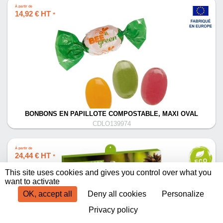
À partir de
14,92 € HT
*
BONBONS EN PAPILLOTE COMPOSTABLE, MAXI OVAL
CDLO139974
À partir de
24,44 € HT
*
This site uses cookies and gives you control over what you
want to activate
OK, accept all
Deny all cookies
Personalize
Privacy policy