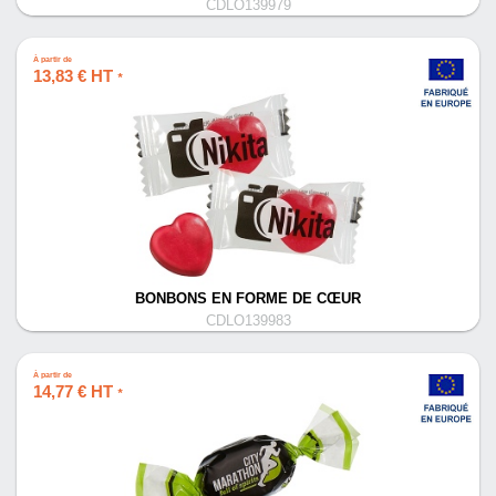
CDLO139979
À partir de
13,83 € HT
*
BONBONS EN FORME DE CŒUR
CDLO139983
À partir de
14,77 € HT
*