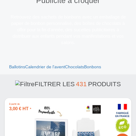
Publicité à croquer
Retrouvez des sachets de bonbons avec un emballage de
papier de bonbon personnalisé, des boîtes de chocolats à
offrir pour la fin d'année, des sucettes publicitaires à
distribuer aux enfants pendant vos manifestations et vos
salons.
Ballotins
Calendrier de l'avent
Chocolats
Bonbons
FILTRER LES
431
PRODUITS
À partir de
3,00 € HT
*