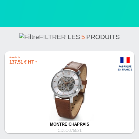
FILTRER LES
5
PRODUITS
À partir de
137,51 € HT
*
MONTRE CHAPRAIS
CDLO375521