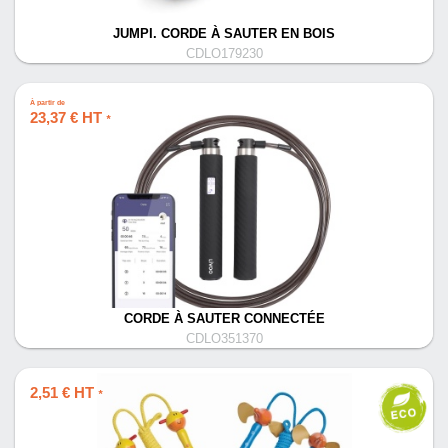
JUMPI. CORDE À SAUTER EN BOIS
CDLO179230
À partir de
23,37 € HT
*
CORDE À SAUTER CONNECTÉE
CDLO351370
2,51 € HT
*