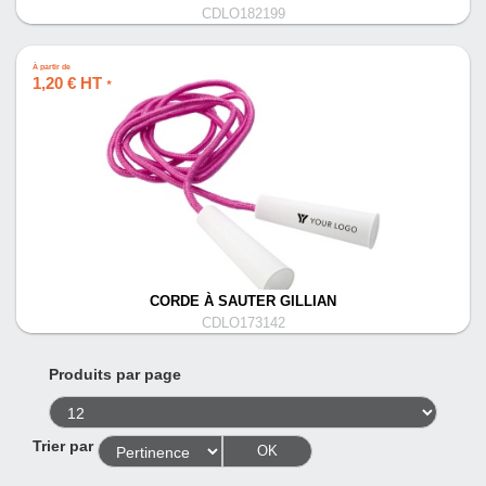
CDLO182199
À partir de
1,20 € HT
*
CORDE À SAUTER GILLIAN
CDLO173142
Produits par page
Trier par
OK