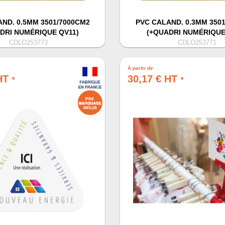
ND. 0.5MM 3501/7000CM2
PVC CALAND. 0.3MM 350
DRI NUMÉRIQUE QV11)
(+QUADRI NUMÉRIQUE
CDLO253773
CDLO253771
À partir de
 HT
30,17 € HT
*
*