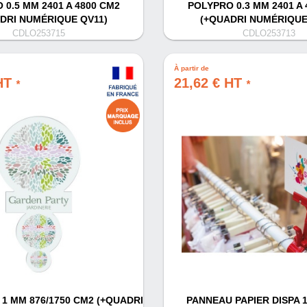
 0.5 MM 2401 A 4800 CM2
POLYPRO 0.3 MM 2401 A 
DRI NUMÉRIQUE QV11)
(+QUADRI NUMÉRIQUE
CDLO253715
CDLO253713
À partir de
 HT
21,62 € HT
*
*
1 MM 876/1750 CM2 (+QUADRI
PANNEAU PAPIER DISPA 