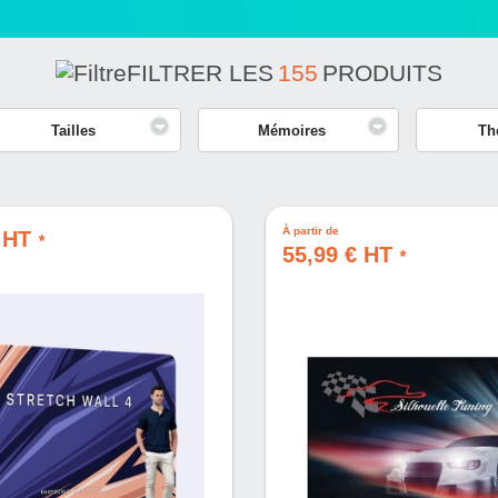
FILTRER LES
155
PRODUITS
Tailles
Mémoires
Th
À partir de
€ HT
*
55,99 € HT
*