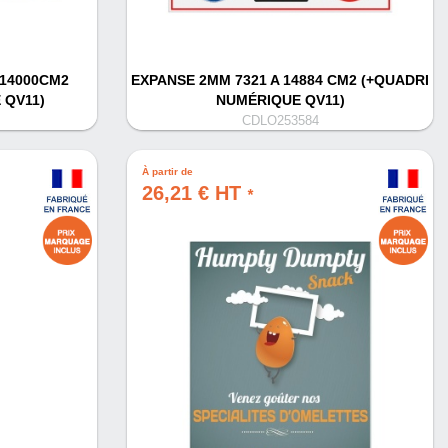
/14000CM2
EXPANSE 2MM 7321 A 14884 CM2 (+QUADRI
 QV11)
NUMÉRIQUE QV11)
CDLO253584
À partir de
26,21 € HT
*