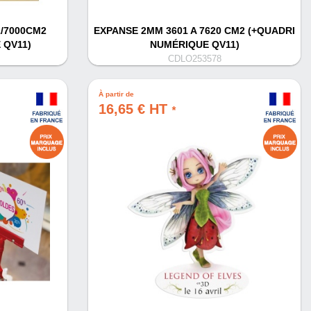
1/7000CM2
EXPANSE 2MM 3601 A 7620 CM2 (+QUADRI
 QV11)
NUMÉRIQUE QV11)
CDLO253578
À partir de
16,65 € HT
*