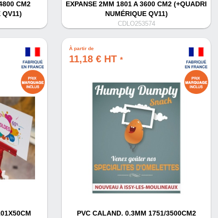
4800 CM2
EXPANSE 2MM 1801 A 3600 CM2 (+QUADRI
 QV11)
NUMÉRIQUE QV11)
CDLO253574
À partir de
11,18 € HT
*
101X50CM
PVC CALAND. 0.3MM 1751/3500CM2