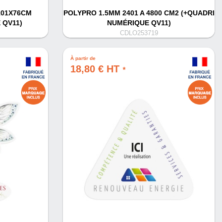
101X76CM
POLYPRO 1.5MM 2401 A 4800 CM2 (+QUADRI
 QV11)
NUMÉRIQUE QV11)
CDLO253719
À partir de
18,80 € HT
*