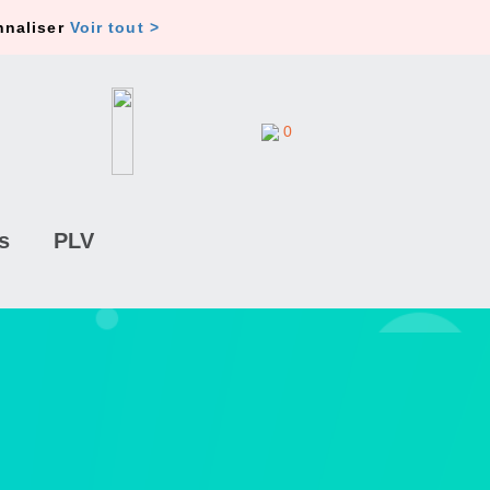
nnaliser
Voir tout >
0
s
PLV