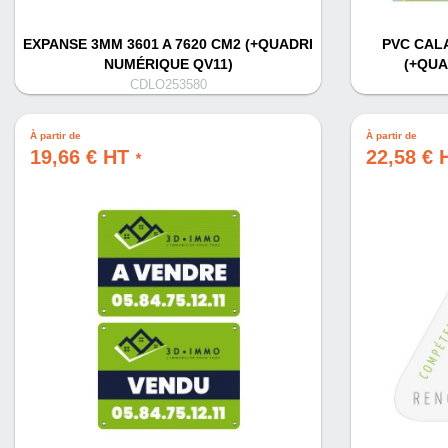
EXPANSE 3MM 3601 A 7620 CM2 (+QUADRI
PVC CALA
NUMÉRIQUE QV11)
(+QUA
CDLO253580
À partir de
À partir de
19,66 € HT
22,58 €
*