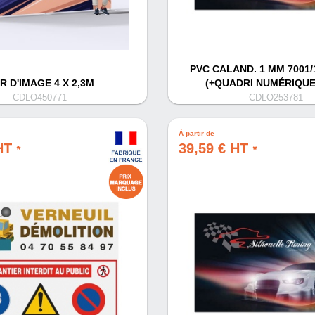
PVC CALAND. 1 MM 7001
R D'IMAGE 4 X 2,3M
(+QUADRI NUMÉRIQUE
CDLO450771
CDLO253781
À partir de
 HT
39,59 € HT
*
*