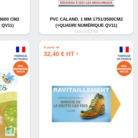
9600 CM2
PVC CALAND. 1 MM 1751/3500CM2
 QV11)
(+QUADRI NUMÉRIQUE QV11)
CDLO253769
À partir de
32,40 € HT
*