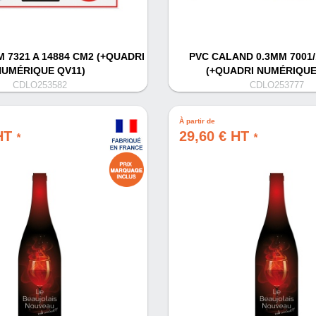
 7321 A 14884 CM2 (+QUADRI
PVC CALAND 0.3MM 7001
NUMÉRIQUE QV11)
(+QUADRI NUMÉRIQUE
CDLO253582
CDLO253777
À partir de
 HT
29,60 € HT
*
*