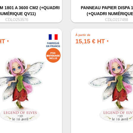
 1801 A 3600 CM2 (+QUADRI
PANNEAU PAPIER DISPA 
NUMÉRIQUE QV11)
(+QUADRI NUMÉRIQUE
CDLO253576
CDLO217488
À partir de
 HT
15,15 € HT
*
*