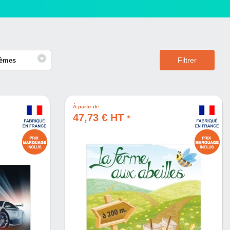
Filtrer
èmes
À partir de
47,73 € HT
*